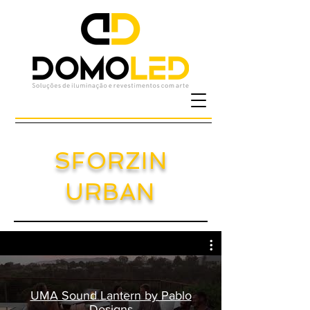
SFORZIN
URBAN
UMA Sound Lantern by Pablo
Designs